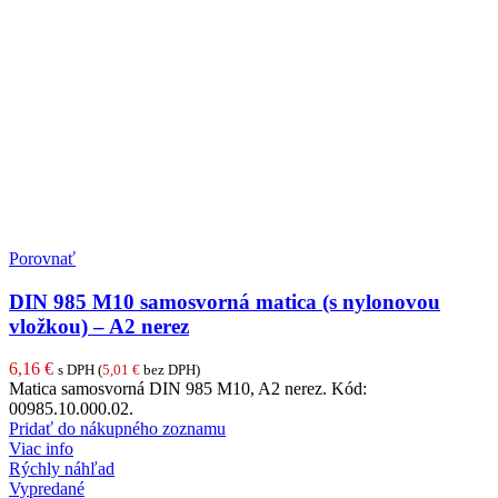
Porovnať
DIN 985 M10 samosvorná matica (s nylonovou
vložkou) – A2 nerez
6,16
€
s DPH (
5,01
€
bez DPH)
Matica samosvorná DIN 985 M10, A2 nerez. Kód:
00985.10.000.02.
Pridať do nákupného zoznamu
Viac info
Rýchly náhľad
Vypredané