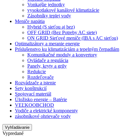
Vonkajšie jednotky
vysokotlakové kanálové klimatizácie
Zásobníky teplej vody
Meniče napätia
Hybrid (S sieťou aj bez)
OFF GRID (Bez Potreby AC siete)
ON GRID Sieťové meniče (IBA s AC sieťou)
Optimalizátory a meranie energie
Príslušenstvo ku klimatizáciám a tepelným čerpadlám
Komunikačné moduly a konvertory
Ovládače a regulácia
Panely, kryty a grily
Redukcie
Rozdeľovače
Rozvádzače a istenie
Sety konštrukcií
Spojovací materiál
Úložisko energie – Batérie
VEĽKOOBCHOD
Vodiče a elektrické komponenty
zásobníkové ohrievače vody
Vyhľadávanie
Vypredané