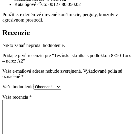
Katalógové číslo: 00127.80.050.02
Použitie: exteriérové drevené konštrukcie, pergoly, konzoly v
agresívnom prostredí.
Recenzie
Nikto zatiaľ nepridal hodnotenie.
Pridajte prvú recenziu pre “Tesárska skrutka s podložkou 8×50 Torx
– nerez A2”
Vaša e-mailová adresa nebude zverejnená.
Vyžadované polia sú
označené
*
Vaše hodnotenie
Vaša recenzia
*