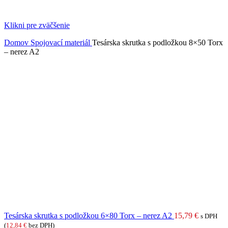
Klikni pre zväčšenie
Domov
Spojovací materiál
Tesárska skrutka s podložkou 8×50 Torx
– nerez A2
Tesárska skrutka s podložkou 6×80 Torx – nerez A2
15,79
€
s DPH
(
12,84
€
bez DPH)