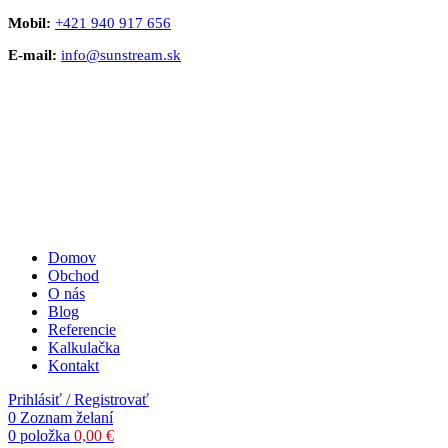
Mobil:
+421 940 917 656
E-mail:
info@sunstream.sk
Domov
Obchod
O nás
Blog
Referencie
Kalkulačka
Kontakt
Prihlásiť / Registrovať
0
Zoznam želaní
0
položka
0,00
€