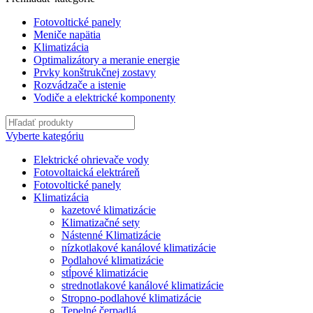
Fotovoltické panely
Meniče napätia
Klimatizácia
Optimalizátory a meranie energie
Prvky konštrukčnej zostavy
Rozvádzače a istenie
Vodiče a elektrické komponenty
Vyberte kategóriu
Elektrické ohrievače vody
Fotovoltaická elektráreň
Fotovoltické panely
Klimatizácia
kazetové klimatizácie
Klimatizačné sety
Nástenné Klimatizácie
nízkotlakové kanálové klimatizácie
Podlahové klimatizácie
stĺpové klimatizácie
strednotlakové kanálové klimatizácie
Stropno-podlahové klimatizácie
Tepelné čerpadlá