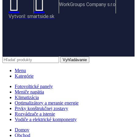
WorkGroups Company s.r.o
Vytvoril: smartside.sk
Vyhľadávanie
Menu
Kategórie
Fotovoltické panely
Meniče napätia
Klimatizácia
Optimalizátory a meranie energie
Prvky konštrukčnej zostavy
Rozvádzače a istenie
Vodiče a elektrické komponenty
Domov
Obchod