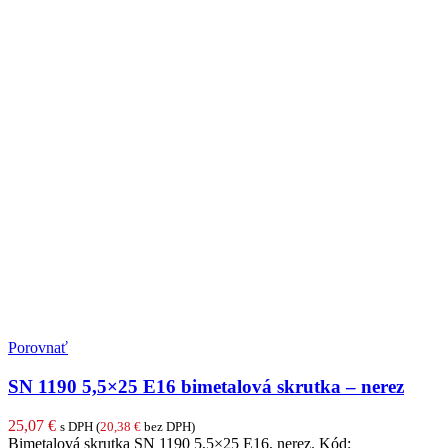
Porovnať
SN 1190 5,5×25 E16 bimetalová skrutka – nerez
25,07
€
s DPH (
20,38
€
bez DPH)
Bimetalová skrutka SN 1190 5,5×25 E16, nerez. Kód: