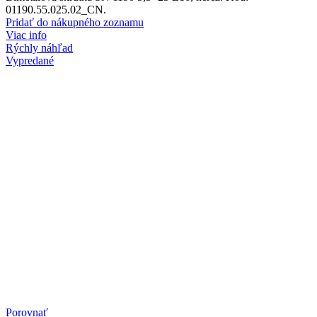
01190.55.025.02_CN.
Pridať do nákupného zoznamu
Viac info
Rýchly náhľad
Vypredané
Porovnať