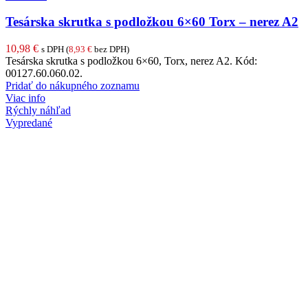
Tesárska skrutka s podložkou 6×60 Torx – nerez A2
10,98
€
s DPH (
8,93
€
bez DPH)
Tesárska skrutka s podložkou 6×60, Torx, nerez A2. Kód:
00127.60.060.02.
Pridať do nákupného zoznamu
Viac info
Rýchly náhľad
Vypredané