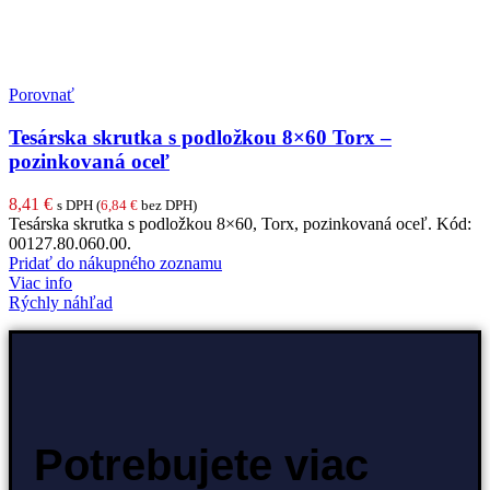
Porovnať
Tesárska skrutka s podložkou 8×60 Torx –
pozinkovaná oceľ
8,41
€
s DPH (
6,84
€
bez DPH)
Tesárska skrutka s podložkou 8×60, Torx, pozinkovaná oceľ. Kód:
00127.80.060.00.
Pridať do nákupného zoznamu
Viac info
Rýchly náhľad
Potrebujete viac