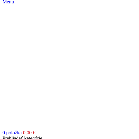
Menu
0
položka
0,00
€
Prehliadať kategórie