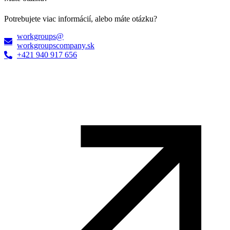
Potrebujete viac informácií, alebo máte otázku?
workgroups@
workgroupscompany.sk
+421 940 917 656