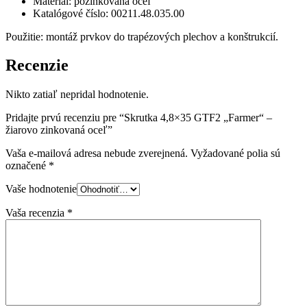
Materiál: pozinkovaná oceľ
Katalógové číslo: 00211.48.035.00
Použitie: montáž prvkov do trapézových plechov a konštrukcií.
Recenzie
Nikto zatiaľ nepridal hodnotenie.
Pridajte prvú recenziu pre “Skrutka 4,8×35 GTF2 „Farmer“ –
žiarovo zinkovaná oceľ”
Vaša e-mailová adresa nebude zverejnená.
Vyžadované polia sú
označené
*
Vaše hodnotenie
Vaša recenzia
*