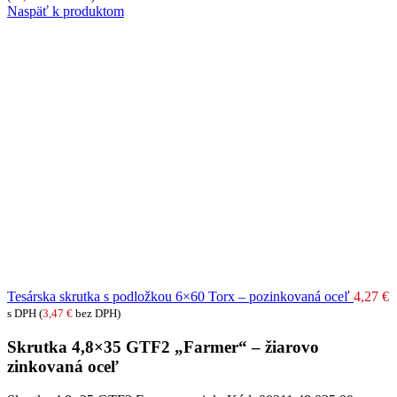
Naspäť k produktom
Tesárska skrutka s podložkou 6×60 Torx – pozinkovaná oceľ
4,27
€
s DPH (
3,47
€
bez DPH)
Skrutka 4,8×35 GTF2 „Farmer“ – žiarovo
zinkovaná oceľ