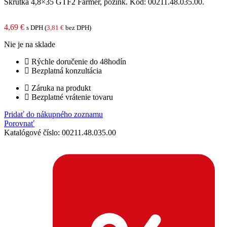
Skrutka 4,8×35 GTF2 Farmer, pozink. Kód: 00211.48.035.00.
4,69
€
s DPH (
3,81
€
bez DPH)
Nie je na sklade
Rýchle doručenie do 48hodín
Bezplatná konzultácia
Záruka na produkt
Bezplatné vrátenie tovaru
Pridať do nákupného zoznamu
Porovnať
Katalógové číslo:
00211.48.035.00