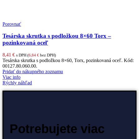
Porovnať
Tesárska skrutka s podložkou 8×60 Torx –
pozinkovaná oceľ
8,41
€
s DPH (
6,84
€
bez DPH)
Tesárska skrutka s podložkou 8×60, Torx, pozinkovaná oceľ. Kód:
00127.80.060.00.
Pridať do nákupného zoznamu
Viac info
Rýchly náhľad
Potrebujete viac