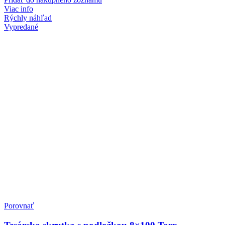
Viac info
Rýchly náhľad
Vypredané
Porovnať