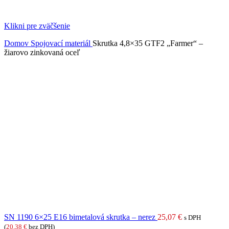
Klikni pre zväčšenie
Domov
Spojovací materiál
Skrutka 4,8×35 GTF2 „Farmer“ –
žiarovo zinkovaná oceľ
SN 1190 6×25 E16 bimetalová skrutka – nerez
25,07
€
s DPH
(
20,38
€
bez DPH)