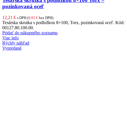
Tesárska skrutka s podložkou 8×100 Torx –
pozinkovaná oceľ
12,21
€
s DPH (
9,93
€
bez DPH)
Tesárska skrutka s podložkou 8×100, Torx, pozinkovaná oceľ. Kód:
00127.80.100.00.
Pridať do nákupného zoznamu
Viac info
Rýchly náhľad
Vypredané