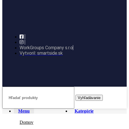
WorkGroups Company s.r.o
Vytvoril: smartside.sk
Vyhľadávanie
Menu
Kategórie
Domov