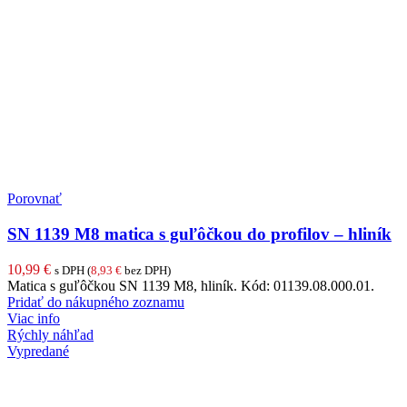
Porovnať
SN 1139 M8 matica s guľôčkou do profilov – hliník
10,99
€
s DPH (
8,93
€
bez DPH)
Matica s guľôčkou SN 1139 M8, hliník. Kód: 01139.08.000.01.
Pridať do nákupného zoznamu
Viac info
Rýchly náhľad
Vypredané