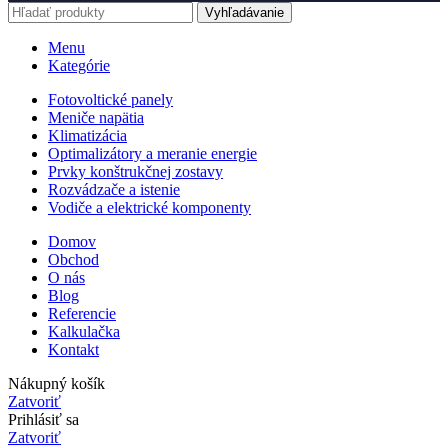
Vyhľadávanie
Menu
Kategórie
Fotovoltické panely
Meniče napätia
Klimatizácia
Optimalizátory a meranie energie
Prvky konštrukčnej zostavy
Rozvádzače a istenie
Vodiče a elektrické komponenty
Domov
Obchod
O nás
Blog
Referencie
Kalkulačka
Kontakt
Nákupný košík
Zatvoriť
Prihlásiť sa
Zatvoriť