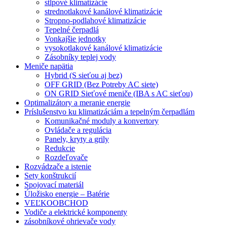
stĺpové klimatizácie
strednotlakové kanálové klimatizácie
Stropno-podlahové klimatizácie
Tepelné čerpadlá
Vonkajšie jednotky
vysokotlakové kanálové klimatizácie
Zásobníky teplej vody
Meniče napätia
Hybrid (S sieťou aj bez)
OFF GRID (Bez Potreby AC siete)
ON GRID Sieťové meniče (IBA s AC sieťou)
Optimalizátory a meranie energie
Príslušenstvo ku klimatizáciám a tepelným čerpadlám
Komunikačné moduly a konvertory
Ovládače a regulácia
Panely, kryty a grily
Redukcie
Rozdeľovače
Rozvádzače a istenie
Sety konštrukcií
Spojovací materiál
Úložisko energie – Batérie
VEĽKOOBCHOD
Vodiče a elektrické komponenty
zásobníkové ohrievače vody