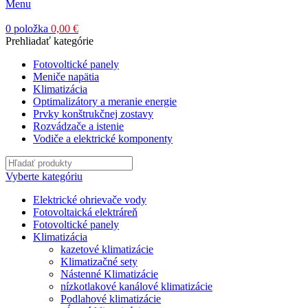
Menu
0
položka
0,00
€
Prehliadať kategórie
Fotovoltické panely
Meniče napätia
Klimatizácia
Optimalizátory a meranie energie
Prvky konštrukčnej zostavy
Rozvádzače a istenie
Vodiče a elektrické komponenty
Vyberte kategóriu
Elektrické ohrievače vody
Fotovoltaická elektráreň
Fotovoltické panely
Klimatizácia
kazetové klimatizácie
Klimatizačné sety
Nástenné Klimatizácie
nízkotlakové kanálové klimatizácie
Podlahové klimatizácie