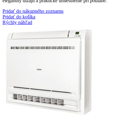
elegantný dizajn a praktické umiestnenie pri podlahe.
Pridať do nákupného zoznamu
Pridať do košíka
Rýchly náhľad