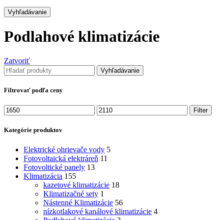
Vyhľadávanie
Podlahové klimatizácie
Zatvoriť
Vyhľadávanie
Filtrovať podľa ceny
Minimálna
Maximálna
Filter
cena
cena
Kategórie produktov
Elektrické ohrievače vody
5
Fotovoltaická elektráreň
11
Fotovoltické panely
13
Klimatizácia
155
kazetové klimatizácie
18
Klimatizačné sety
1
Nástenné Klimatizácie
56
nízkotlakové kanálové klimatizácie
4