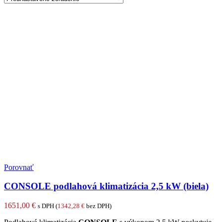
Porovnať
CONSOLE podlahová klimatizácia 2,5 kW (biela)
1651,00
€
s DPH (
1342,28
€
bez DPH)