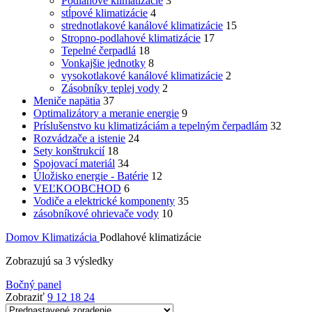
Podlahové klimatizácie
3
stĺpové klimatizácie
4
strednotlakové kanálové klimatizácie
15
Stropno-podlahové klimatizácie
17
Tepelné čerpadlá
18
Vonkajšie jednotky
8
vysokotlakové kanálové klimatizácie
2
Zásobníky teplej vody
2
Meniče napätia
37
Optimalizátory a meranie energie
9
Príslušenstvo ku klimatizáciám a tepelným čerpadlám
32
Rozvádzače a istenie
24
Sety konštrukcií
18
Spojovací materiál
34
Úložisko energie - Batérie
12
VEĽKOOBCHOD
6
Vodiče a elektrické komponenty
35
zásobníkové ohrievače vody
10
Domov
Klimatizácia
Podlahové klimatizácie
Zobrazujú sa 3 výsledky
Bočný panel
Zobraziť
9
12
18
24