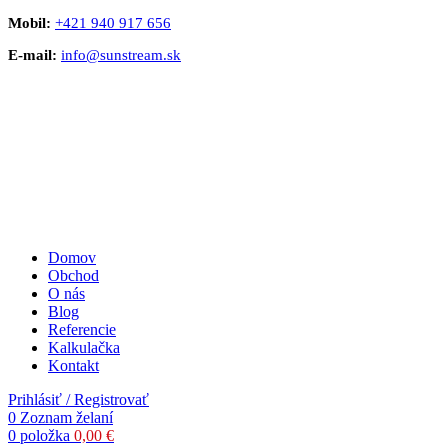
Mobil:
+421 940 917 656
E-mail:
info@sunstream.sk
Domov
Obchod
O nás
Blog
Referencie
Kalkulačka
Kontakt
Prihlásiť / Registrovať
0
Zoznam želaní
0
položka
0,00
€