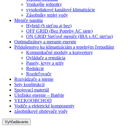
Vonkajšie jednotky
vysokotlakové kanálové klimatizácie
Zásobníky teplej vody
Meniče napätia
Hybrid (S sieťou aj bez)
OFF GRID (Bez Potreby AC siete)
ON GRID Sieťové meniče (IBA s AC sieťou)
Optimalizátory a meranie energie
Príslušenstvo ku klimatizáciám a tepelným čerpadlám
Komunikačné moduly a konvertory
Ovládače a regulácia
Panely, kryty a grily
Redukcie
Rozdeľovače
Rozvádzače a istenie
Sety konštrukcií
Spojovací materiál
Úložisko energie – Batérie
VEĽKOOBCHOD
Vodiče a elektrické komponenty
zásobníkové ohrievače vody
Vyhľadávanie