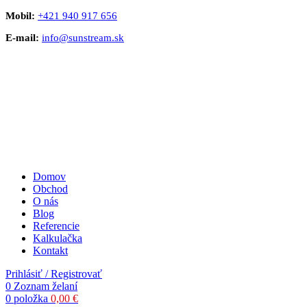
Mobil:
+421 940 917 656
E-mail:
info@sunstream.sk
Domov
Obchod
O nás
Blog
Referencie
Kalkulačka
Kontakt
Prihlásiť / Registrovať
0
Zoznam želaní
0
položka
0,00
€