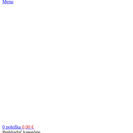
Menu
0
položka
0,00
€
Prehliadať kategórie