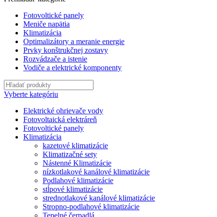
Fotovoltické panely
Meniče napätia
Klimatizácia
Optimalizátory a meranie energie
Prvky konštrukčnej zostavy
Rozvádzače a istenie
Vodiče a elektrické komponenty
Vyberte kategóriu
Elektrické ohrievače vody
Fotovoltaická elektráreň
Fotovoltické panely
Klimatizácia
kazetové klimatizácie
Klimatizačné sety
Nástenné Klimatizácie
nízkotlakové kanálové klimatizácie
Podlahové klimatizácie
stĺpové klimatizácie
strednotlakové kanálové klimatizácie
Stropno-podlahové klimatizácie
Tepelné čerpadlá