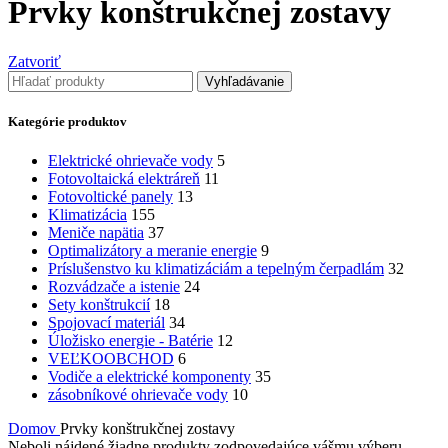
Prvky konštrukčnej zostavy
Zatvoriť
Vyhľadávanie
Kategórie produktov
Elektrické ohrievače vody
5
Fotovoltaická elektráreň
11
Fotovoltické panely
13
Klimatizácia
155
Meniče napätia
37
Optimalizátory a meranie energie
9
Príslušenstvo ku klimatizáciám a tepelným čerpadlám
32
Rozvádzače a istenie
24
Sety konštrukcií
18
Spojovací materiál
34
Úložisko energie - Batérie
12
VEĽKOOBCHOD
6
Vodiče a elektrické komponenty
35
zásobníkové ohrievače vody
10
Domov
Prvky konštrukčnej zostavy
Neboli nájdené žiadne produkty zodpovedajúce vášmu výberu.