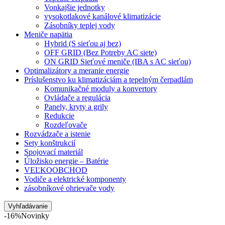
Vonkajšie jednotky
vysokotlakové kanálové klimatizácie
Zásobníky teplej vody
Meniče napätia
Hybrid (S sieťou aj bez)
OFF GRID (Bez Potreby AC siete)
ON GRID Sieťové meniče (IBA s AC sieťou)
Optimalizátory a meranie energie
Príslušenstvo ku klimatizáciám a tepelným čerpadlám
Komunikačné moduly a konvertory
Ovládače a regulácia
Panely, kryty a grily
Redukcie
Rozdeľovače
Rozvádzače a istenie
Sety konštrukcií
Spojovací materiál
Úložisko energie – Batérie
VEĽKOOBCHOD
Vodiče a elektrické komponenty
zásobníkové ohrievače vody
Vyhľadávanie
-16%
Novinky