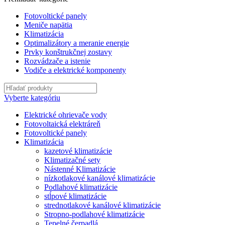
Fotovoltické panely
Meniče napätia
Klimatizácia
Optimalizátory a meranie energie
Prvky konštrukčnej zostavy
Rozvádzače a istenie
Vodiče a elektrické komponenty
Vyberte kategóriu
Elektrické ohrievače vody
Fotovoltaická elektráreň
Fotovoltické panely
Klimatizácia
kazetové klimatizácie
Klimatizačné sety
Nástenné Klimatizácie
nízkotlakové kanálové klimatizácie
Podlahové klimatizácie
stĺpové klimatizácie
strednotlakové kanálové klimatizácie
Stropno-podlahové klimatizácie
Tepelné čerpadlá