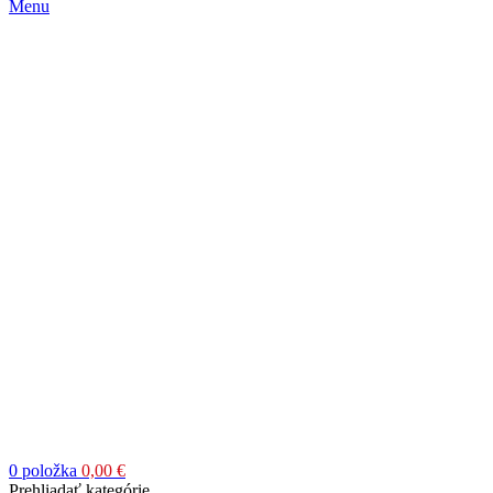
Menu
0
položka
0,00
€
Prehliadať kategórie