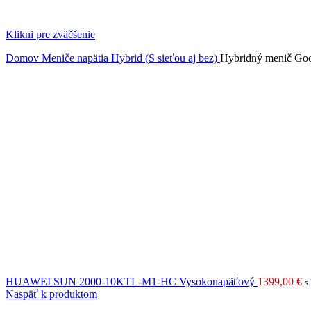
Klikni pre zväčšenie
Domov
Meniče napätia
Hybrid (S sieťou aj bez)
Hybridný menič G
HUAWEI SUN 2000-10KTL-M1-HC Vysokonapäťový
1399,00
€
s
Naspäť k produktom