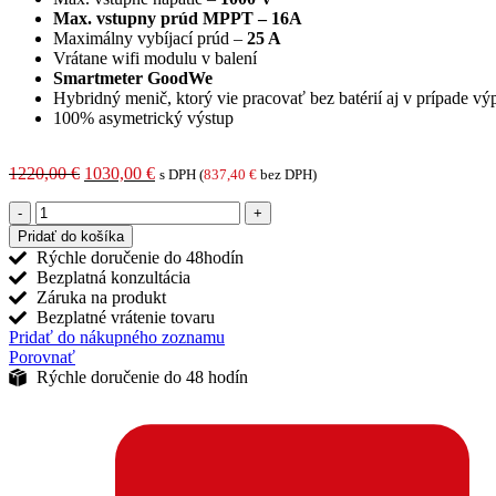
Max. vstupny prúd MPPT – 16A
Maximálny vybíjací prúd –
25 A
Vrátane wifi modulu v balení
Smartmeter GoodWe
Hybridný menič, ktorý vie pracovať bez batérií aj v prípade vý
100% asymetrický výstup
Pôvodná
Aktuálna
1220,00
€
1030,00
€
s DPH (
837,40
€
bez DPH)
cena
cena
množstvo
bola:
je:
Hybridný
1220,00 €.
1030,00 €.
Pridať do košíka
menič
Rýchle doručenie do 48hodín
GoodWe
Bezplatná konzultácia
GW8KN-
Záruka na produkt
ET
Bezplatné vrátenie tovaru
Plus+
Pridať do nákupného zoznamu
(16A)
Porovnať
Rýchle doručenie do 48 hodín