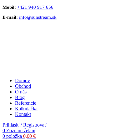
Mobil:
+421 940 917 656
E-mail:
info@sunstream.sk
Domov
Obchod
O nás
Blog
Referencie
Kalkulačka
Kontakt
Prihlásiť / Registrovať
0
Zoznam želaní
0
položka
0,00
€