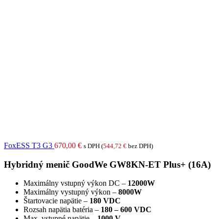
FoxESS T3 G3
670,00
€
s DPH (
544,72
€
bez DPH)
Hybridný menič GoodWe GW8KN-ET Plus+ (16A)
Maximálny vstupný výkon DC –
12000W
Maximálny vystupný výkon –
8000W
Štartovacie napätie –
180 VDC
Rozsah napätia batéria –
180 – 600 VDC
Max. vstupné napätie –
1000 V