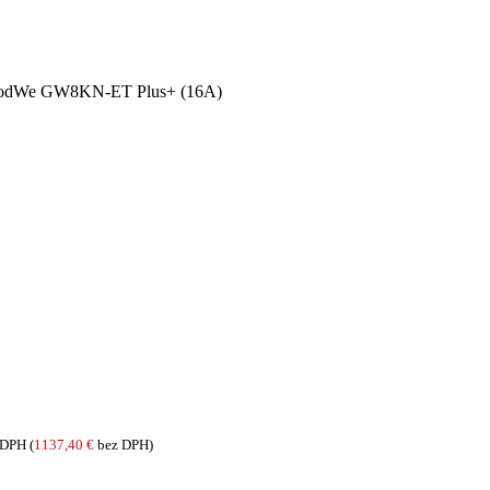
oodWe GW8KN-ET Plus+ (16A)
 DPH (
1137,40
€
bez DPH)