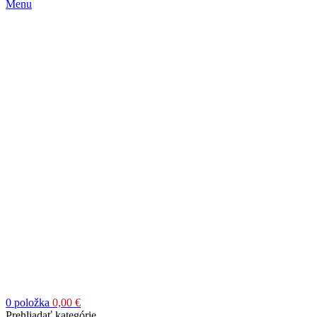
Menu
0
položka
0,00
€
Prehliadať kategórie