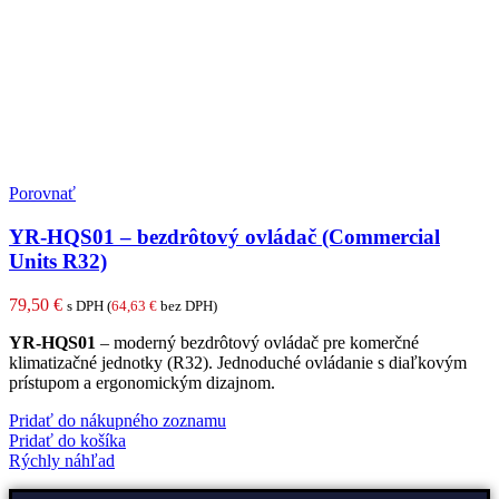
Porovnať
YR-HQS01 – bezdrôtový ovládač (Commercial
Units R32)
79,50
€
s DPH (
64,63
€
bez DPH)
YR-HQS01
– moderný bezdrôtový ovládač pre komerčné
klimatizačné jednotky (R32). Jednoduché ovládanie s diaľkovým
prístupom a ergonomickým dizajnom.
Pridať do nákupného zoznamu
Pridať do košíka
Rýchly náhľad