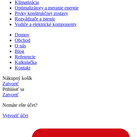
Klimatizácia
Optimalizátory a meranie energie
Prvky konštrukčnej zostavy
Rozvádzače a istenie
Vodiče a elektrické komponenty
Domov
Obchod
O nás
Blog
Referencie
Kalkulačka
Kontakt
Nákupný košík
Zatvoriť
Prihlásiť sa
Zatvoriť
Nemáte ešte účet?
Vytvoriť účet