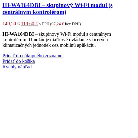
HI-WA164DBI – skupinový Wi-Fi modul (s
centrálnym kontrolérom)
Pôvodná
Aktuálna
149,50
€
119,60
€
s DPH (
97,24
€
bez DPH)
cena
cena
HI-WA164DBI
– skupinový Wi-Fi modul s centrálnym
bola:
je:
kontrolérom. Umožňuje diaľkové ovládanie viacerých
149,50 €.
119,60 €.
klimatizačných jednotiek cez mobilnú aplikáciu.
Pridať do nákupného zoznamu
Pridať do košíka
Rýchly náhľad