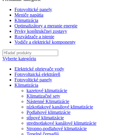
Fotovoltické panely
Meniče napätia
Klimatizácia
Optimalizátory a meranie energie
Prvky konštrukčnej zostavy
Rozvádzače a istenie
Vodiče a elektrické komponenty
Vyberte kategóriu
Elektrické ohrievače vody
Fotovoltaická elektráreň
Fotovoltické panely
Klimatizácia
kazetové klimatizácie
Klimatizačné sety
Nástenné Klimatizácie
nízkotlakové kanálové klimatizácie
Podlahové klimatizácie
stĺpové klimatizácie
strednotlakové kanálové klimatizácie
Stropno-podlahové klimatizácie
Tepelné čerpadlá