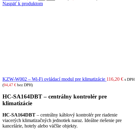
cena
cena
Naspäť k produktom
bola:
je:
134,00 €.
112,00 €.
KZW-W002 – Wi-Fi ovládací modul pre klimatizácie
116,20
€
s DPH
(
94,47
€
bez DPH)
HC-SA164DBT – centrálny kontrolér pre
klimatizácie
HC-SA164DBT
– centrálny káblový kontrolér pre riadenie
viacerých klimatizačných jednotiek naraz. Ideálne riešenie pre
kancelárie, hotely alebo väčšie objekty.