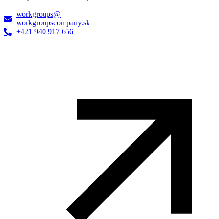
workgroups@
workgroupscompany.sk
+421 940 917 656