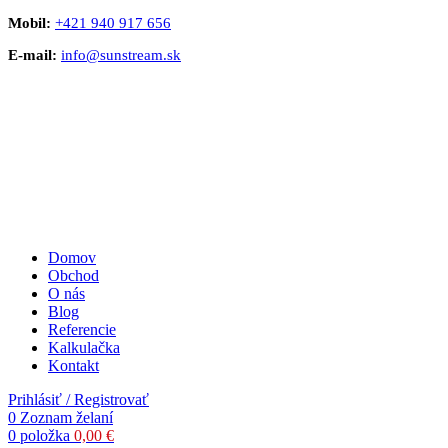
Mobil:
+421 940 917 656
E-mail:
info@sunstream.sk
Domov
Obchod
O nás
Blog
Referencie
Kalkulačka
Kontakt
Prihlásiť / Registrovať
0
Zoznam želaní
0
položka
0,00
€