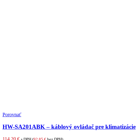
Porovnať
HW-SA201ABK – káblový ovládač pre klimatizácie
114,20
€
s DPH (
92,85
€
bez DPH)