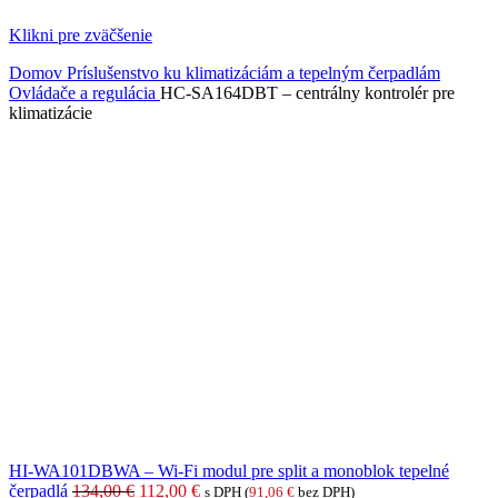
Klikni pre zväčšenie
Domov
Príslušenstvo ku klimatizáciám a tepelným čerpadlám
Ovládače a regulácia
HC-SA164DBT – centrálny kontrolér pre
klimatizácie
HI-WA101DBWA – Wi-Fi modul pre split a monoblok tepelné
Pôvodná
Aktuálna
čerpadlá
134,00
€
112,00
€
s DPH (
91,06
€
bez DPH)