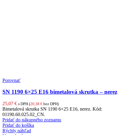
Porovnať
SN 1190 6×25 E16 bimetalová skrutka – nerez
25,07
€
s DPH (
20,38
€
bez DPH)
Bimetalová skrutka SN 1190 6×25 E16, nerez. Kód:
01190.60.025.02_CN.
Pridať do nákupného zoznamu
Pridať do košíka
Rýchly náhľad