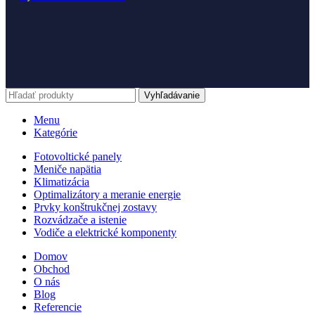
Vyhľadávanie
Menu
Kategórie
Fotovoltické panely
Meniče napätia
Klimatizácia
Optimalizátory a meranie energie
Prvky konštrukčnej zostavy
Rozvádzače a istenie
Vodiče a elektrické komponenty
Domov
Obchod
O nás
Blog
Referencie