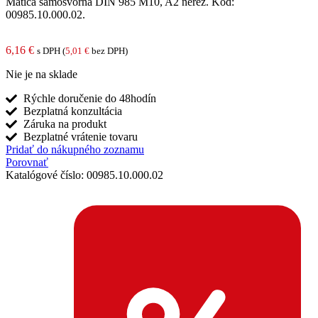
Matica samosvorná DIN 985 M10, A2 nerez. Kód:
00985.10.000.02.
6,16
€
s DPH (
5,01
€
bez DPH)
Nie je na sklade
Rýchle doručenie do 48hodín
Bezplatná konzultácia
Záruka na produkt
Bezplatné vrátenie tovaru
Pridať do nákupného zoznamu
Porovnať
Katalógové číslo:
00985.10.000.02