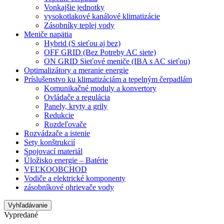
Vonkajšie jednotky
vysokotlakové kanálové klimatizácie
Zásobníky teplej vody
Meniče napätia
Hybrid (S sieťou aj bez)
OFF GRID (Bez Potreby AC siete)
ON GRID Sieťové meniče (IBA s AC sieťou)
Optimalizátory a meranie energie
Príslušenstvo ku klimatizáciám a tepelným čerpadlám
Komunikačné moduly a konvertory
Ovládače a regulácia
Panely, kryty a grily
Redukcie
Rozdeľovače
Rozvádzače a istenie
Sety konštrukcií
Spojovací materiál
Úložisko energie – Batérie
VEĽKOOBCHOD
Vodiče a elektrické komponenty
zásobníkové ohrievače vody
Vyhľadávanie
Vypredané