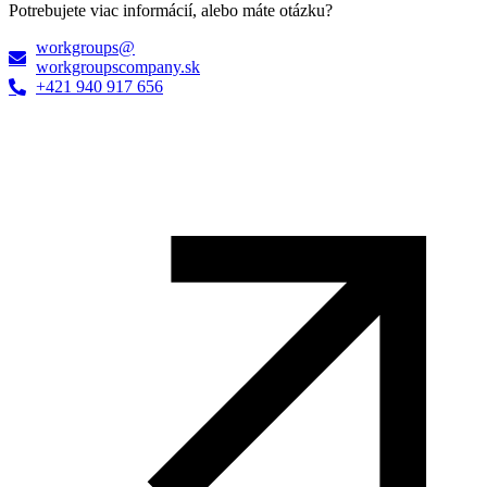
Potrebujete viac informácií, alebo máte otázku?
workgroups@
workgroupscompany.sk
+421 940 917 656