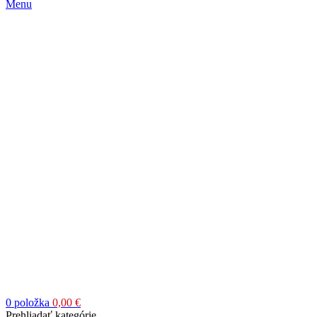
Menu
0
položka
0,00
€
Prehliadať kategórie