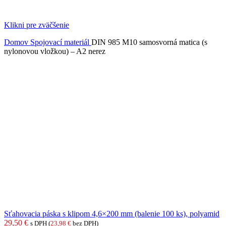
Klikni pre zväčšenie
Domov
Spojovací materiál
DIN 985 M10 samosvorná matica (s
nylonovou vložkou) – A2 nerez
Sťahovacia páska s klipom 4,6×200 mm (balenie 100 ks), polyamid
29,50
€
s DPH (
23,98
€
bez DPH)