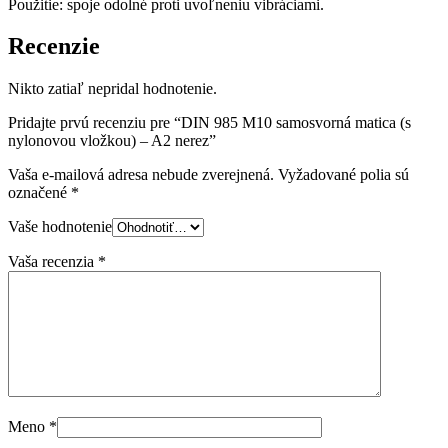
Použitie: spoje odolné proti uvoľneniu vibráciami.
Recenzie
Nikto zatiaľ nepridal hodnotenie.
Pridajte prvú recenziu pre “DIN 985 M10 samosvorná matica (s
nylonovou vložkou) – A2 nerez”
Vaša e-mailová adresa nebude zverejnená.
Vyžadované polia sú
označené
*
Vaše hodnotenie
Vaša recenzia
*
Meno
*