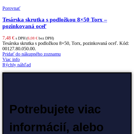
Porovnať
Tesárska skrutka s podložkou 8×50 Torx –
pozinkovaná oceľ
7,48
€
s DPH (
6,08
€
bez DPH)
Tesárska skrutka s podložkou 8×50, Torx, pozinkovaná oceľ. Kód:
00127.80.050.00.
Pridať do nákupného zoznamu
Viac info
Rýchly náhľad
Potrebujete viac
informácií, alebo