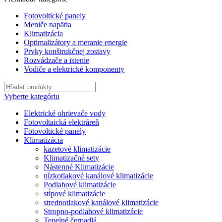
Fotovoltické panely
Meniče napätia
Klimatizácia
Optimalizátory a meranie energie
Prvky konštrukčnej zostavy
Rozvádzače a istenie
Vodiče a elektrické komponenty
Vyberte kategóriu
Elektrické ohrievače vody
Fotovoltaická elektráreň
Fotovoltické panely
Klimatizácia
kazetové klimatizácie
Klimatizačné sety
Nástenné Klimatizácie
nízkotlakové kanálové klimatizácie
Podlahové klimatizácie
stĺpové klimatizácie
strednotlakové kanálové klimatizácie
Stropno-podlahové klimatizácie
Tepelné čerpadlá