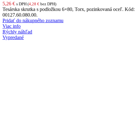
5,26
€
s DPH (
4,28
€
bez DPH)
Tesárska skrutka s podložkou 6×80, Torx, pozinkovaná oceľ. Kód:
00127.60.080.00.
Pridať do nákupného zoznamu
Viac info
Rýchly náhľad
Vypredané