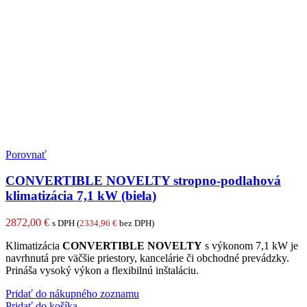
Porovnať
CONVERTIBLE NOVELTY stropno-podlahová
klimatizácia 7,1 kW (biela)
2872,00
€
s DPH (
2334,96
€
bez DPH)
Klimatizácia
CONVERTIBLE NOVELTY
s výkonom 7,1 kW je
navrhnutá pre väčšie priestory, kancelárie či obchodné prevádzky.
Prináša vysoký výkon a flexibilnú inštaláciu.
Pridať do nákupného zoznamu
Pridať do košíka