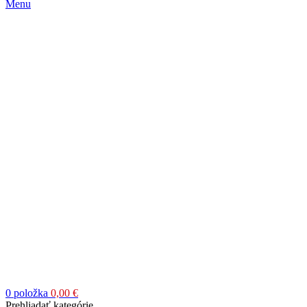
Menu
0
položka
0,00
€
Prehliadať kategórie