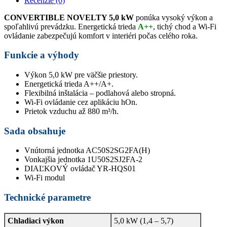
Recenzie (0)
CONVERTIBLE NOVELTY 5,0 kW
ponúka vysoký výkon a
spoľahlivú prevádzku. Energetická trieda
A++
, tichý chod a Wi-Fi
ovládanie zabezpečujú komfort v interiéri počas celého roka.
Funkcie a výhody
Výkon 5,0 kW pre väčšie priestory.
Energetická trieda A++/A+.
Flexibilná inštalácia – podlahová alebo stropná.
Wi-Fi ovládanie cez aplikáciu hOn.
Prietok vzduchu až 880 m³/h.
Sada obsahuje
Vnútorná jednotka AC50S2SG2FA(H)
Vonkajšia jednotka 1U50S2SJ2FA-2
DIAĽKOVÝ ovládač YR-HQS01
Wi-Fi modul
Technické parametre
Chladiaci výkon
5,0 kW (1,4 – 5,7)