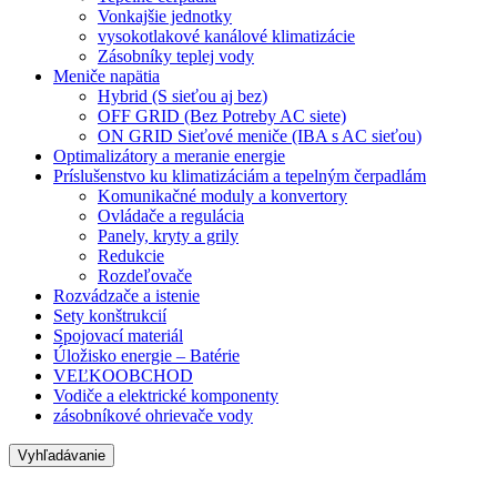
Vonkajšie jednotky
vysokotlakové kanálové klimatizácie
Zásobníky teplej vody
Meniče napätia
Hybrid (S sieťou aj bez)
OFF GRID (Bez Potreby AC siete)
ON GRID Sieťové meniče (IBA s AC sieťou)
Optimalizátory a meranie energie
Príslušenstvo ku klimatizáciám a tepelným čerpadlám
Komunikačné moduly a konvertory
Ovládače a regulácia
Panely, kryty a grily
Redukcie
Rozdeľovače
Rozvádzače a istenie
Sety konštrukcií
Spojovací materiál
Úložisko energie – Batérie
VEĽKOOBCHOD
Vodiče a elektrické komponenty
zásobníkové ohrievače vody
Vyhľadávanie