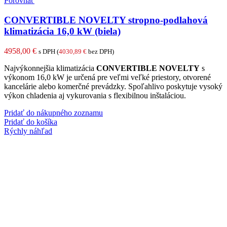
Porovnať
CONVERTIBLE NOVELTY stropno-podlahová
klimatizácia 16,0 kW (biela)
4958,00
€
s DPH (
4030,89
€
bez DPH)
Najvýkonnejšia klimatizácia
CONVERTIBLE NOVELTY
s
výkonom 16,0 kW je určená pre veľmi veľké priestory, otvorené
kancelárie alebo komerčné prevádzky. Spoľahlivo poskytuje vysoký
výkon chladenia aj vykurovania s flexibilnou inštaláciou.
Pridať do nákupného zoznamu
Pridať do košíka
Rýchly náhľad