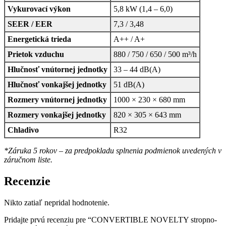
Vykurovací výkon
5,8 kW (1,4 – 6,0)
SEER / EER
7,3 / 3,48
Energetická trieda
A++ / A+
Prietok vzduchu
880 / 750 / 650 / 500 m³/h
Hlučnosť vnútornej jednotky
33 – 44 dB(A)
Hlučnosť vonkajšej jednotky
51 dB(A)
Rozmery vnútornej jednotky
1000 × 230 × 680 mm
Rozmery vonkajšej jednotky
820 × 305 × 643 mm
Chladivo
R32
*Záruka 5 rokov – za predpokladu splnenia podmienok uvedených v
záručnom liste.
Recenzie
Nikto zatiaľ nepridal hodnotenie.
Pridajte prvú recenziu pre “CONVERTIBLE NOVELTY stropno-