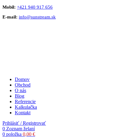
Mobil:
+421 940 917 656
E-mail:
info@sunstream.sk
Domov
Obchod
O nás
Blog
Referencie
Kalkulačka
Kontakt
Prihlásiť / Registrovať
0
Zoznam želaní
0
položka
0,00
€