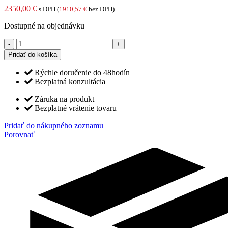
2350,00
€
s DPH (
1910,57
€
bez DPH)
Dostupné na objednávku
množstvo
CONVERTIBLE
Pridať do košíka
NOVELTY
stropno-
Rýchle doručenie do 48hodín
podlahová
Bezplatná konzultácia
klimatizácia
5,0
Záruka na produkt
kW
Bezplatné vrátenie tovaru
(biela)
Pridať do nákupného zoznamu
Porovnať