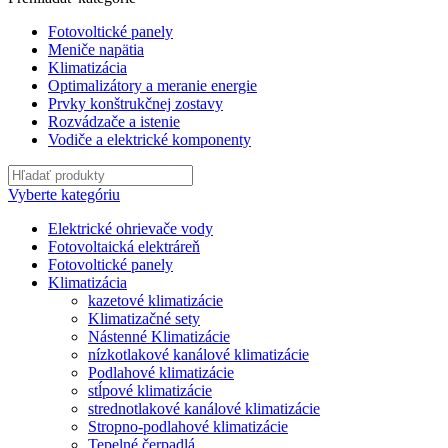
Fotovoltické panely
Meniče napätia
Klimatizácia
Optimalizátory a meranie energie
Prvky konštrukčnej zostavy
Rozvádzače a istenie
Vodiče a elektrické komponenty
Vyberte kategóriu
Elektrické ohrievače vody
Fotovoltaická elektráreň
Fotovoltické panely
Klimatizácia
kazetové klimatizácie
Klimatizačné sety
Nástenné Klimatizácie
nízkotlakové kanálové klimatizácie
Podlahové klimatizácie
stĺpové klimatizácie
strednotlakové kanálové klimatizácie
Stropno-podlahové klimatizácie
Tepelné čerpadlá