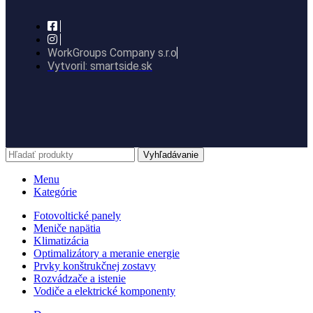
WorkGroups Company s.r.o
Vytvoril: smartside.sk
Vyhľadávanie
Menu
Kategórie
Fotovoltické panely
Meniče napätia
Klimatizácia
Optimalizátory a meranie energie
Prvky konštrukčnej zostavy
Rozvádzače a istenie
Vodiče a elektrické komponenty