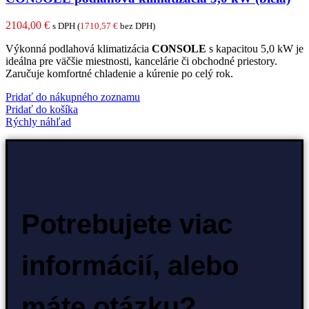
2104,00
€
s DPH (
1710,57
€
bez DPH)
Výkonná podlahová klimatizácia
CONSOLE
s kapacitou 5,0 kW je
ideálna pre väčšie miestnosti, kancelárie či obchodné priestory.
Zaručuje komfortné chladenie a kúrenie po celý rok.
Pridať do nákupného zoznamu
Pridať do košíka
Rýchly náhľad
Potrebujete viac
informácií, alebo
máte otázku?