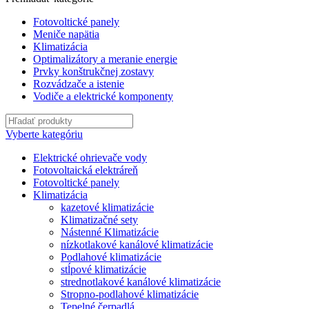
Fotovoltické panely
Meniče napätia
Klimatizácia
Optimalizátory a meranie energie
Prvky konštrukčnej zostavy
Rozvádzače a istenie
Vodiče a elektrické komponenty
Vyberte kategóriu
Elektrické ohrievače vody
Fotovoltaická elektráreň
Fotovoltické panely
Klimatizácia
kazetové klimatizácie
Klimatizačné sety
Nástenné Klimatizácie
nízkotlakové kanálové klimatizácie
Podlahové klimatizácie
stĺpové klimatizácie
strednotlakové kanálové klimatizácie
Stropno-podlahové klimatizácie
Tepelné čerpadlá