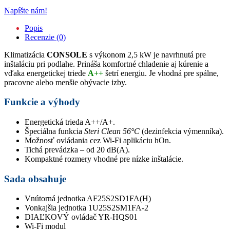
Napíšte nám!
Popis
Recenzie (0)
Klimatizácia
CONSOLE
s výkonom 2,5 kW je navrhnutá pre
inštaláciu pri podlahe. Prináša komfortné chladenie aj kúrenie a
vďaka energetickej triede
A++
šetrí energiu. Je vhodná pre spálne,
pracovne alebo menšie obývacie izby.
Funkcie a výhody
Energetická trieda A++/A+.
Špeciálna funkcia
Steri Clean 56°C
(dezinfekcia výmenníka).
Možnosť ovládania cez Wi-Fi aplikáciu hOn.
Tichá prevádzka – od 20 dB(A).
Kompaktné rozmery vhodné pre nízke inštalácie.
Sada obsahuje
Vnútorná jednotka AF25S2SD1FA(H)
Vonkajšia jednotka 1U25S2SM1FA-2
DIAĽKOVÝ ovládač YR-HQS01
Wi-Fi modul