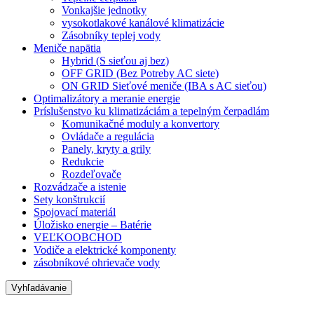
Vonkajšie jednotky
vysokotlakové kanálové klimatizácie
Zásobníky teplej vody
Meniče napätia
Hybrid (S sieťou aj bez)
OFF GRID (Bez Potreby AC siete)
ON GRID Sieťové meniče (IBA s AC sieťou)
Optimalizátory a meranie energie
Príslušenstvo ku klimatizáciám a tepelným čerpadlám
Komunikačné moduly a konvertory
Ovládače a regulácia
Panely, kryty a grily
Redukcie
Rozdeľovače
Rozvádzače a istenie
Sety konštrukcií
Spojovací materiál
Úložisko energie – Batérie
VEĽKOOBCHOD
Vodiče a elektrické komponenty
zásobníkové ohrievače vody
Vyhľadávanie