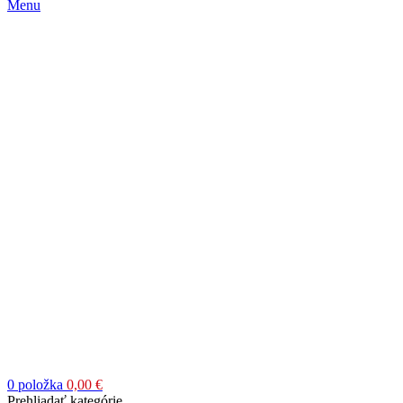
Menu
0
položka
0,00
€
Prehliadať kategórie