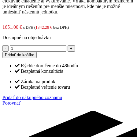
efektívne chladenie aj vykurovanie. Vďaka kompaktným rozmerom
je ideálnym riešením pre menšie miestnosti, kde nie je možné
umiestniť nástennú jednotku.
1651,00
€
s DPH (
1342,28
€
bez DPH)
Dostupné na objednávku
množstvo
CONSOLE
Pridať do košíka
podlahová
klimatizácia
Rýchle doručenie do 48hodín
2,5
Bezplatná konzultácia
kW
(biela)
Záruka na produkt
Bezplatné vrátenie tovaru
Pridať do nákupného zoznamu
Porovnať