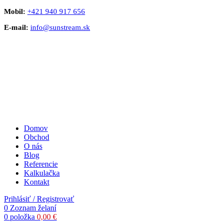
Mobil:
+421 940 917 656
E-mail:
info@sunstream.sk
Domov
Obchod
O nás
Blog
Referencie
Kalkulačka
Kontakt
Prihlásiť / Registrovať
0
Zoznam želaní
0
položka
0,00
€