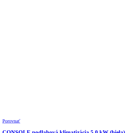
Porovnať
CONSOLE podlahová klimatizácia 5,0 kW (biela)