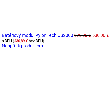
Pôvodná
A
Batériový modul PylonTech US2000
670,00
€
530,00
€
cena
c
s DPH (
430,89
€
bez DPH)
bola:
je
Naspäť k produktom
670,00 €.
5