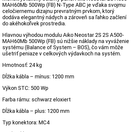
MAH60Mb 500Wp (FB) N-Type ABC je vďaka svojmu
celočiernemu dizajnu prevratným prvkom, ktorý
dodáva elegantný nádych a zároveň sa ľahko začlení
do akéhokoľvek prostredia.
Hlavnou výhodou modulu Aiko Neostar 2S 2S A500-
MAH60Mb 500Wp (FB) sú nižšie náklady na vyváženie
systému (Balance of System – BOS), čo vám môže
ušetriť peniaze v celkových výdavkoch na systém.
Hmotnosť: 24 kg
Dĺžka kábla – mínus: 1200 mm
Výkon STC: 500 Wp
Farba rámu: schwarz eloxiert
Dĺžka kábla – plus: 1200 mm
Typ konektora: MC4