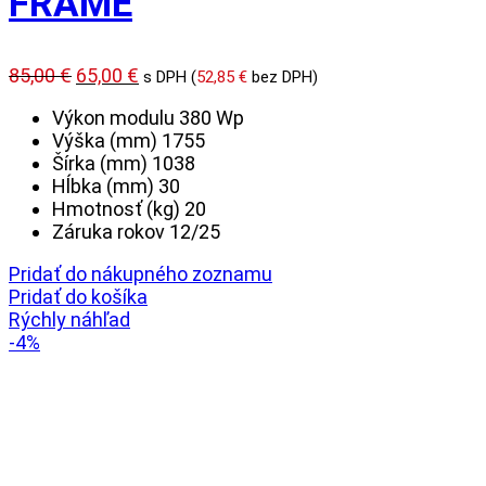
FRAME
Pôvodná
Aktuálna
85,00
€
65,00
€
s DPH (
52,85
€
bez DPH)
cena
cena
Výkon modulu 380 Wp
bola:
je:
Výška (mm) 1755
85,00 €.
65,00 €.
Šírka (mm) 1038
Hĺbka (mm) 30
Hmotnosť (kg) 20
Záruka rokov 12/25
Pridať do nákupného zoznamu
Pridať do košíka
Rýchly náhľad
-4%