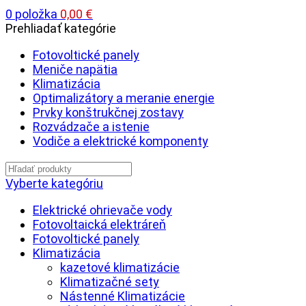
0
položka
0,00
€
Prehliadať kategórie
Fotovoltické panely
Meniče napätia
Klimatizácia
Optimalizátory a meranie energie
Prvky konštrukčnej zostavy
Rozvádzače a istenie
Vodiče a elektrické komponenty
Vyberte kategóriu
Elektrické ohrievače vody
Fotovoltaická elektráreň
Fotovoltické panely
Klimatizácia
kazetové klimatizácie
Klimatizačné sety
Nástenné Klimatizácie