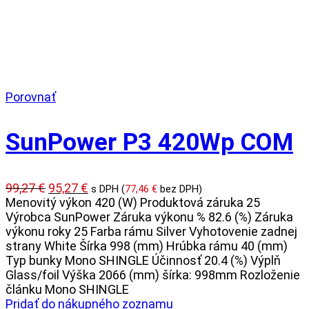
Porovnať
SunPower P3 420Wp COM
Pôvodná
Aktuálna
99,27
€
95,27
€
s DPH (
77,46
€
bez DPH)
cena
cena
Menovitý výkon 420 (W) Produktová záruka 25
bola:
je:
Výrobca SunPower Záruka výkonu % 82.6 (%) Záruka
99,27 €.
95,27 €.
výkonu roky 25 Farba rámu Silver Vyhotovenie zadnej
strany White Šírka 998 (mm) Hrúbka rámu 40 (mm)
Typ bunky Mono SHINGLE Účinnosť 20.4 (%) Výplň
Glass/foil Výška 2066 (mm) šírka: 998mm Rozloženie
článku Mono SHINGLE
Pridať do nákupného zoznamu