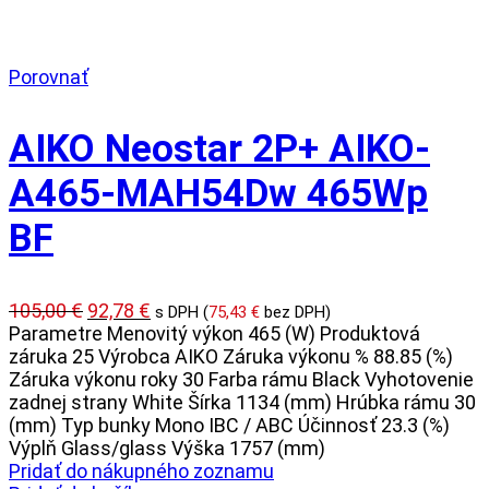
Porovnať
AIKO Neostar 2P+ AIKO-
A465-MAH54Dw 465Wp
BF
Pôvodná
Aktuálna
105,00
€
92,78
€
s DPH (
75,43
€
bez DPH)
cena
cena
Parametre Menovitý výkon 465 (W) Produktová
bola:
je:
záruka 25 Výrobca AIKO Záruka výkonu % 88.85 (%)
105,00 €.
92,78 €.
Záruka výkonu roky 30 Farba rámu Black Vyhotovenie
zadnej strany White Šírka 1134 (mm) Hrúbka rámu 30
(mm) Typ bunky Mono IBC / ABC Účinnosť 23.3 (%)
Výplň Glass/glass Výška 1757 (mm)
Pridať do nákupného zoznamu