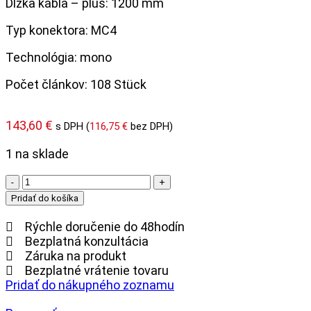
Dĺžka kábla – plus: 1200 mm
Typ konektora: MC4
Technológia: mono
Počet článkov: 108 Stück
143,60
€
s DPH (
116,75
€
bez DPH)
1 na sklade
množstvo
Aiko
Pridať do košíka
Neostar
2S
Rýchle doručenie do 48hodín
A500-
Bezplatná konzultácia
MAH60Mb
Záruka na produkt
500Wp
Bezplatné vrátenie tovaru
(FB)
Pridať do nákupného zoznamu