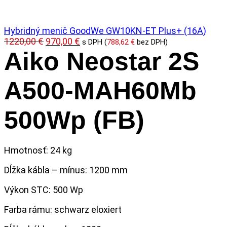
Hybridný menič GoodWe GW10KN-ET Plus+ (16A)
Pôvodná
Aktuálna
1220,00
€
970,00
€
s DPH (
788,62
€
bez DPH)
cena
cena
Aiko Neostar 2S
bola:
je:
1220,00 €.
970,00 €.
A500-MAH60Mb
500Wp (FB)
Hmotnosť: 24 kg
Dĺžka kábla – mínus: 1200 mm
Výkon STC: 500 Wp
Farba rámu: schwarz eloxiert