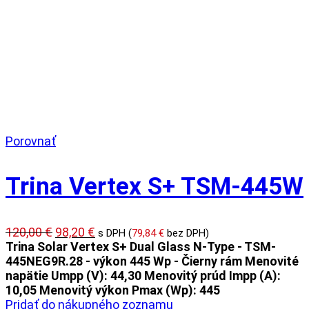
Porovnať
Trina Vertex S+ TSM-445W
Pôvodná
Aktuálna
120,00
€
98,20
€
s DPH (
79,84
€
bez DPH)
cena
cena
Trina Solar Vertex S+ Dual Glass N-Type - TSM-
bola:
je:
445NEG9R.28 - výkon 445 Wp - Čierny rám
Menovité
120,00 €.
98,20 €.
napätie Umpp (V): 44,30
Menovitý prúd Impp (A):
10,05
Menovitý výkon Pmax (Wp): 445
Pridať do nákupného zoznamu