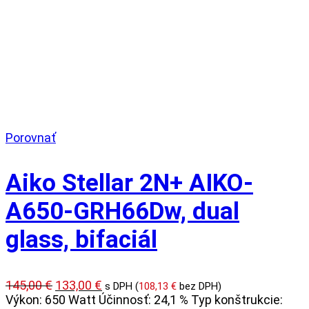
Porovnať
Aiko Stellar 2N+ AIKO-
A650-GRH66Dw, dual
glass, bifaciál
Pôvodná
Aktuálna
145,00
€
133,00
€
s DPH (
108,13
€
bez DPH)
cena
cena
Výkon: 650 Watt Účinnosť: 24,1 % Typ konštrukcie: