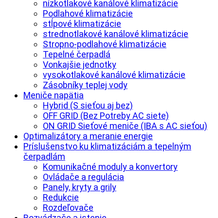
nízkotlakové kanálové klimatizácie
Podlahové klimatizácie
stĺpové klimatizácie
strednotlakové kanálové klimatizácie
Stropno-podlahové klimatizácie
Tepelné čerpadlá
Vonkajšie jednotky
vysokotlakové kanálové klimatizácie
Zásobníky teplej vody
Meniče napätia
Hybrid (S sieťou aj bez)
OFF GRID (Bez Potreby AC siete)
ON GRID Sieťové meniče (IBA s AC sieťou)
Optimalizátory a meranie energie
Príslušenstvo ku klimatizáciám a tepelným
čerpadlám
Komunikačné moduly a konvertory
Ovládače a regulácia
Panely, kryty a grily
Redukcie
Rozdeľovače
Rozvádzače a istenie