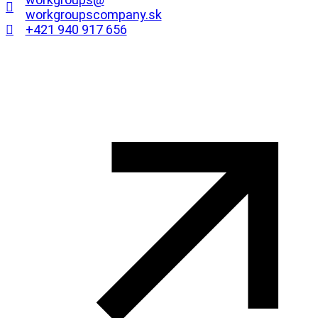
workgroupscompany.sk
+421 940 917 656