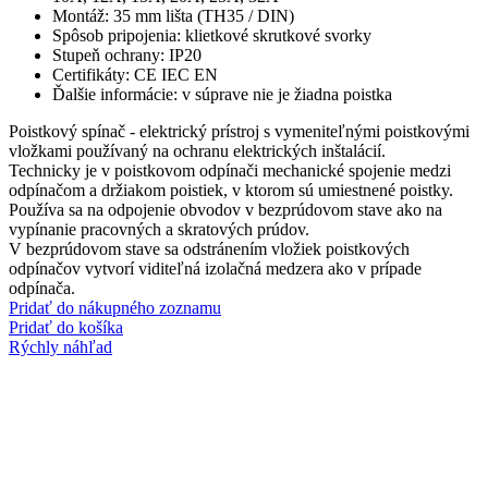
Montáž: 35 mm lišta (TH35 / DIN)
Spôsob pripojenia: klietkové skrutkové svorky
Stupeň ochrany: IP20
Certifikáty: CE IEC EN
Ďalšie informácie: v súprave nie je žiadna poistka
Poistkový spínač - elektrický prístroj s vymeniteľnými poistkovými
vložkami používaný na ochranu elektrických inštalácií.
Technicky je v poistkovom odpínači mechanické spojenie medzi
odpínačom a držiakom poistiek, v ktorom sú umiestnené poistky.
Používa sa na odpojenie obvodov v bezprúdovom stave ako na
vypínanie pracovných a skratových prúdov.
V bezprúdovom stave sa odstránením vložiek poistkových
odpínačov vytvorí viditeľná izolačná medzera ako v prípade
odpínača.
Pridať do nákupného zoznamu
Pridať do košíka
Rýchly náhľad