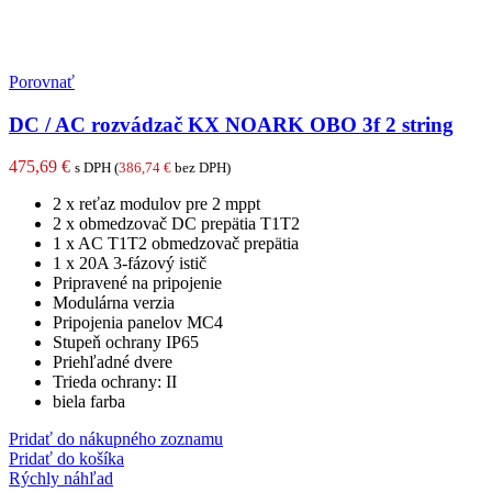
Porovnať
DC / AC rozvádzač KX NOARK OBO 3f 2 string
475,69
€
s DPH (
386,74
€
bez DPH)
2 x reťaz modulov pre 2 mppt
2 x obmedzovač DC prepätia T1T2
1 x AC T1T2 obmedzovač prepätia
1 x 20A 3-fázový istič
Pripravené na pripojenie
Modulárna verzia
Pripojenia panelov MC4
Stupeň ochrany IP65
Priehľadné dvere
Trieda ochrany: II
biela farba
Pridať do nákupného zoznamu
Pridať do košíka
Rýchly náhľad