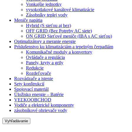
Vonkajšie jednotky
vysokotlakové kanálové klimatizácie
Zásobníky teplej vody
Meniče napätia
Hybrid (S sieťou aj bez)
OFF GRID (Bez Potreby AC siete)
ON GRID Sieťové meniče (IBA s AC sieťou)
Optimalizátory a meranie energie
Príslušenstvo ku klimatizáciám a tepelným čerpadlám
Komunikačné moduly a konvertory
Ovládače a regulácia
Panely, kryty a grily
Redukcie
Rozdeľovače
Rozvádzače a istenie
Sety konštrukcií
Spojovací materiál
Úložisko energie – Batérie
VEĽKOOBCHOD
Vodiče a elektrické komponenty
zásobníkové ohrievače vody
Vyhľadávanie