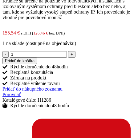
Krabice sú určené na použitie vo fotovoltaických inštaláciách s
izolovaným systémom ochrany pred bleskom alebo bez neho, aj
tam, kde sa vyžaduje vysoký stupeň ochrany IP. Ich prevedenie je
vhodné pre povrchovú montáž
155,54
€
s DPH (
126,46
€
bez DPH)
1 na sklade (dostupné na objednávku)
množstvo
AC
Pridať do košíka
rozvodná
Rýchle doručenie do 48hodín
doska
Bezplatná konzultácia
KX
Záruka na produkt
NOARK
Bezplatné vrátenie tovaru
IP65
Pridať do nákupného zoznamu
1x8
Porovnať
///
Katalógové číslo:
H1286
Vyp.
Rýchle doručenie do 48 hodín
S
B16
///
Aretácia
T1T2