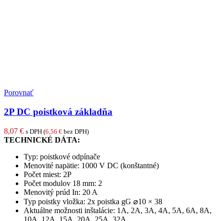
Porovnať
2P DC poistková základňa
8,07
€
s DPH (
6,56
€
bez DPH)
TECHNICKÉ DÁTA:
Typ: poistkové odpínače
Menovité napätie: 1000 V DC (konštantné)
Počet miest: 2P
Počet modulov 18 mm: 2
Menovitý prúd In: 20 A
Typ poistky vložka: 2x poistka gG ⌀10 × 38
Aktuálne možnosti inštalácie: 1A, 2A, 3A, 4A, 5A, 6A, 8A,
10A, 12A, 15A, 20A, 25A, 32A