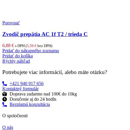
Porovnať
Zvodič prepätia AC 1f T2 / trieda C
6,88
€
s DPH (
5,59
€
bez DPH)
Pridať do nákupného zoznamu
Pridať do košíka
Rýchly náhľad
Potrebujete viac informácií, alebo máte otázku?
+421 940 917 656
Kontaktný formulár
Doprava zadarmo nad 100€ do 10kg
Doručenie aj do 24 hodín
Bezplatná konzultácia
O spoločnosti
O nás