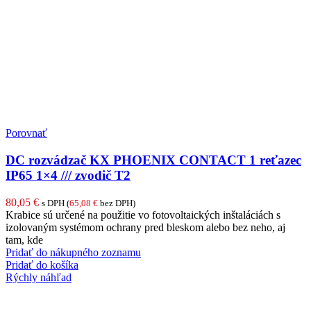
Porovnať
DC rozvádzač KX PHOENIX CONTACT 1 reťazec
IP65 1×4 /// zvodič T2
80,05
€
s DPH (
65,08
€
bez DPH)
Krabice sú určené na použitie vo fotovoltaických inštaláciách s
izolovaným systémom ochrany pred bleskom alebo bez neho, aj
tam, kde
Pridať do nákupného zoznamu
Pridať do košíka
Rýchly náhľad