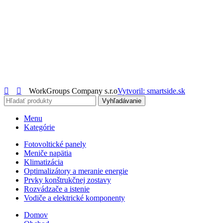
WorkGroups Company s.r.o
Vytvoril: smartside.sk
Vyhľadávanie
Menu
Kategórie
Fotovoltické panely
Meniče napätia
Klimatizácia
Optimalizátory a meranie energie
Prvky konštrukčnej zostavy
Rozvádzače a istenie
Vodiče a elektrické komponenty
Domov