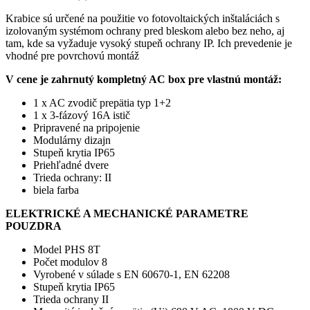
Krabice sú určené na použitie vo fotovoltaických inštaláciách s
izolovaným systémom ochrany pred bleskom alebo bez neho, aj
tam, kde sa vyžaduje vysoký stupeň ochrany IP. Ich prevedenie je
vhodné pre povrchovú montáž
V cene je zahrnutý kompletný AC box pre vlastnú montáž:
1 x AC zvodič prepätia typ 1+2
1 x 3-fázový 16A istič
Pripravené na pripojenie
Modulárny dizajn
Stupeň krytia IP65
Priehľadné dvere
Trieda ochrany: II
biela farba
ELEKTRICKÉ A MECHANICKÉ PARAMETRE
POUZDRA
Model PHS 8T
Počet modulov 8
Vyrobené v súlade s EN 60670-1, EN 62208
Stupeň krytia IP65
Trieda ochrany II