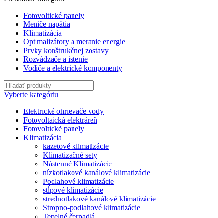
Fotovoltické panely
Meniče napätia
Klimatizácia
Optimalizátory a meranie energie
Prvky konštrukčnej zostavy
Rozvádzače a istenie
Vodiče a elektrické komponenty
Vyberte kategóriu
Elektrické ohrievače vody
Fotovoltaická elektráreň
Fotovoltické panely
Klimatizácia
kazetové klimatizácie
Klimatizačné sety
Nástenné Klimatizácie
nízkotlakové kanálové klimatizácie
Podlahové klimatizácie
stĺpové klimatizácie
strednotlakové kanálové klimatizácie
Stropno-podlahové klimatizácie
Tepelné čerpadlá