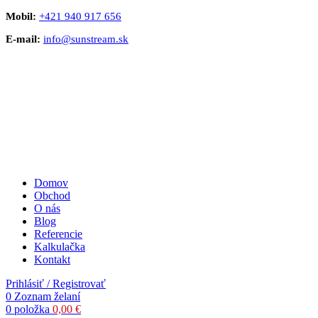
Mobil:
+421 940 917 656
E-mail:
info@sunstream.sk
Domov
Obchod
O nás
Blog
Referencie
Kalkulačka
Kontakt
Prihlásiť / Registrovať
0
Zoznam želaní
0
položka
0,00
€