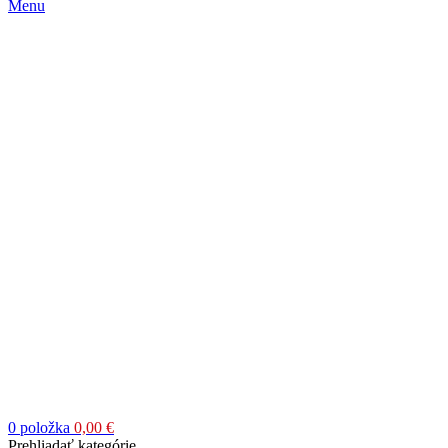
Menu
0
položka
0,00
€
Prehliadať kategórie