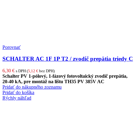
Porovnať
SCHALTER AC 1F 1P T2 / zvodič prepätia triedy C
6,30
€
s DPH (
5,12
€
bez DPH)
Schalter PV 1-pólový, 1-fázový fotovoltaický zvodič prepätia,
20-40 kA, pre montáž na lištu TH35 PV 385V AC
Pridať do nákupného zoznamu
Pridať do košíka
Rýchly náhľad