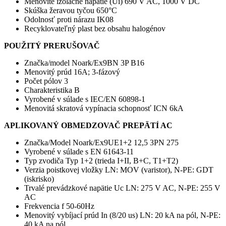
Menovité izolačné napätie (Ui) 690 V AC, 1000 V DC
Skúška žeravou tyčou 650°C
Odolnosť proti nárazu IK08
Recyklovateľný plast bez obsahu halogénov
POUŽITÝ PRERUŠOVAČ
Značka/model Noark/Ex9BN 3P B16
Menovitý prúd 16A; 3-fázový
Počet pólov 3
Charakteristika B
Vyrobené v súlade s IEC/EN 60898-1
Menovitá skratová vypínacia schopnosť ICN 6kA
APLIKOVANÝ OBMEDZOVAČ PREPÄTÍ AC
Značka/Model Noark/Ex9UE1+2 12,5 3PN 275
Vyrobené v súlade s EN 61643-11
Typ zvodiča Typ 1+2 (trieda I+II, B+C, T1+T2)
Verzia poistkovej vložky LN: MOV (varistor), N-PE: GDT
(iskrisko)
Trvalé prevádzkové napätie Uc LN: 275 V AC, N-PE: 255 V
AC
Frekvencia f 50-60Hz
Menovitý vybíjací prúd In (8/20 us) LN: 20 kA na pól, N-PE:
40 kA na pól