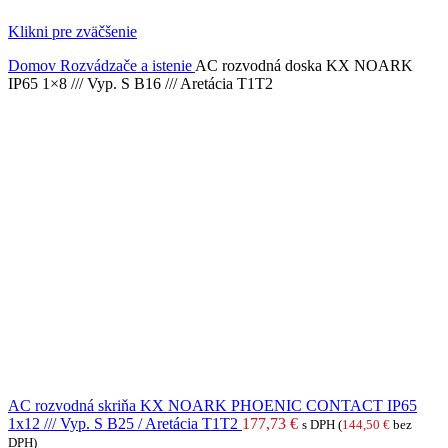
Klikni pre zväčšenie
Domov
Rozvádzače a istenie
AC rozvodná doska KX NOARK
IP65 1×8 /// Vyp. S B16 /// Aretácia T1T2
AC rozvodná skriňa KX NOARK PHOENIC CONTACT IP65
1x12 /// Vyp. S B25 / Aretácia T1T2
177,73
€
s DPH (
144,50
€
bez
DPH)