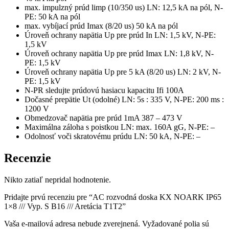
max. impulzný prúd limp (10/350 us) LN: 12,5 kA na pól, N-
PE: 50 kA na pól
max. vybíjací prúd Imax (8/20 us) 50 kA na pól
Úroveň ochrany napätia Up pre prúd In LN: 1,5 kV, N-PE:
1,5 kV
Úroveň ochrany napätia Up pre prúd Imax LN: 1,8 kV, N-
PE: 1,5 kV
Úroveň ochrany napätia Up pre 5 kA (8/20 us) LN: 2 kV, N-
PE: 1,5 kV
N-PR sledujte prúdovú hasiacu kapacitu Ifi 100A
Dočasné prepätie Ut (odolné) LN: 5s : 335 V, N-PE: 200 ms :
1200 V
Obmedzovač napätia pre prúd 1mA 387 – 473 V
Maximálna záloha s poistkou LN: max. 160A gG, N-PE: –
Odolnosť voči skratovému prúdu LN: 50 kA, N-PE: –
Recenzie
Nikto zatiaľ nepridal hodnotenie.
Pridajte prvú recenziu pre “AC rozvodná doska KX NOARK IP65
1×8 /// Vyp. S B16 /// Aretácia T1T2”
Vaša e-mailová adresa nebude zverejnená.
Vyžadované polia sú