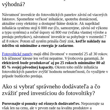
výhodná?
Návratnosť investície do fotovoltických panelov závisí od viacerých
faktorov. Spomeňme veľkosť inštalácie, spotrebu domácností,
aktuálne ceny elektriny a dostupné štátne dotácie. Ak napríklad
inštalácia systému stojí 6 000 eur (čo, samozrejme, závisí od výkonu
a typu systému) a ročné úspory sú 800 eur (vďaka vlastnej výrobe a
predaju prebytkov), návratnosť investície sa pohybuje v rozmedzí 7
až 8 rokov. Potom už systém prináša čistý zisk,
keďže náklady na
údržbu sú minimálne a energia je zadarmo
.
Fotovoltické panely
majú dlhú životnosť v rozmedzí 25 až 30 rokov.
Ich účinnosť klesne len veľmi nepatrne. Výrobcovia garantujú, že
elektráreň bude produkovať aj po 25 rokoch minimálne 80 až
85 % svojej pôvodnej kapacity.
Okrem toho môže inštalácia
fotovoltických panelov zvýšiť hodnotu nehnuteľnosti, čo využijete v
prípade budúceho predaja.
Ako si vybrať správneho dodávateľa a čo
zvážiť pred investíciou do fotovoltiky?
Porovnajte si ponuky od rôznych dodávateľov.
Nepozerajte sa
však len na cenu, ale v prvom rade na kvalitu produktov a