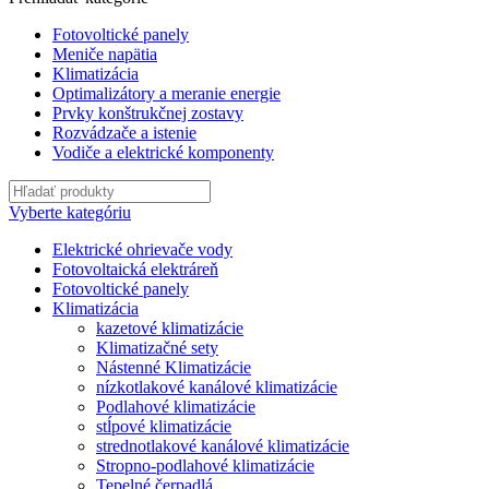
Fotovoltické panely
Meniče napätia
Klimatizácia
Optimalizátory a meranie energie
Prvky konštrukčnej zostavy
Rozvádzače a istenie
Vodiče a elektrické komponenty
Vyberte kategóriu
Elektrické ohrievače vody
Fotovoltaická elektráreň
Fotovoltické panely
Klimatizácia
kazetové klimatizácie
Klimatizačné sety
Nástenné Klimatizácie
nízkotlakové kanálové klimatizácie
Podlahové klimatizácie
stĺpové klimatizácie
strednotlakové kanálové klimatizácie
Stropno-podlahové klimatizácie
Tepelné čerpadlá