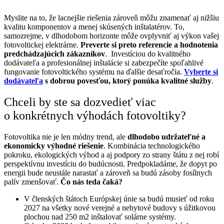
Myslite na to, že lacnejšie riešenia zároveň môžu znamenať aj nižšiu
kvalitu komponentov a menej skúsených inštalatérov. To,
samozrejme, v dlhodobom horizonte môže ovplyvniť aj výkon vašej
fotovoltickej elektrárne.
Preverte si preto referencie a hodnotenia
predchádzajúcich zákazníkov
. Investíciou do kvalitného
dodávateľa a profesionálnej inštalácie si zabezpečíte spoľahlivé
fungovanie fotovoltického systému na ďalšie desaťročia.
Vyberte si
dodávateľa
s dobrou povesťou, ktorý ponúka kvalitné služby
.
Chceli by ste sa dozvedieť viac
o konkrétnych výhodách fotovoltiky?
Fotovoltika nie je len módny trend, ale
dlhodobo udržateľné a
ekonomicky výhodné riešenie
. Kombinácia technologického
pokroku, ekologických výhod a aj podpory zo strany štátu z nej robí
perspektívnu investíciu do budúcnosti. Predpokladáme, že dopyt po
energii bude neustále narastať a zároveň sa budú zásoby fosílnych
palív zmenšovať.
Čo nás teda čaká?
V členských štátoch Európskej únie sa budú musieť od roku
2027 na všetky nové verejné a nebytové budovy s úžitkovou
plochou nad 250 m
2
inštalovať solárne systémy.