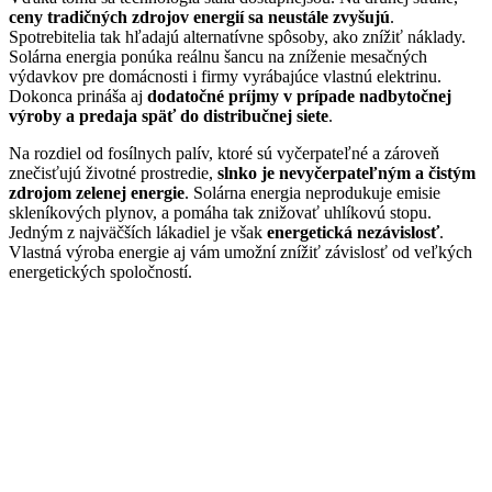
ceny tradičných zdrojov energií sa neustále zvyšujú
.
Spotrebitelia tak hľadajú alternatívne spôsoby, ako znížiť náklady.
Solárna energia ponúka reálnu šancu na zníženie mesačných
výdavkov pre domácnosti i firmy vyrábajúce vlastnú elektrinu.
Dokonca prináša aj
dodatočné príjmy v prípade nadbytočnej
výroby a predaja späť do distribučnej siete
.
Na rozdiel od fosílnych palív, ktoré sú vyčerpateľné a zároveň
znečisťujú životné prostredie,
slnko je nevyčerpateľným a čistým
zdrojom zelenej energie
. Solárna energia neprodukuje emisie
skleníkových plynov, a pomáha tak znižovať uhlíkovú stopu.
Jedným z najväčších lákadiel je však
energetická nezávislosť
.
Vlastná výroba energie aj vám umožní znížiť závislosť od veľkých
energetických spoločností.