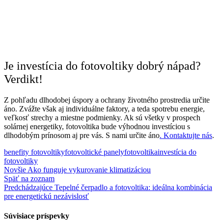
Je investícia do fotovoltiky dobrý nápad?
Verdikt!
Z pohľadu dlhodobej úspory a ochrany životného prostredia určite
áno. Zvážte však aj individuálne faktory, a teda spotrebu energie,
veľkosť strechy a miestne podmienky. Ak sú všetky v prospech
solárnej energetiky, fotovoltika bude výhodnou investíciou s
dlhodobým prínosom aj pre vás. S nami určite áno
. Kontaktujte nás
.
benefity fotovoltiky
fotovoltické panely
fotovoltika
investícia do
fotovoltiky
Novšie
Ako funguje vykurovanie klimatizáciou
Späť na zoznam
Predchádzajúce
Tepelné čerpadlo a fotovoltika: ideálna kombinácia
pre energetickú nezávislosť
Súvisiace príspevky