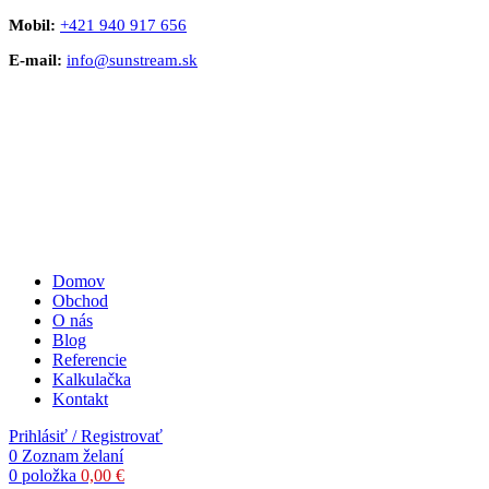
Mobil:
+421 940 917 656
E-mail:
info@sunstream.sk
Domov
Obchod
O nás
Blog
Referencie
Kalkulačka
Kontakt
Prihlásiť / Registrovať
0
Zoznam želaní
0
položka
0,00
€