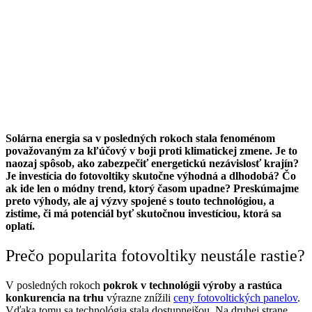
Solárna energia sa v posledných rokoch stala fenoménom
považovaným za kľúčový v boji proti klimatickej zmene. Je to
naozaj spôsob, ako zabezpečiť energetickú nezávislosť krajín?
Je investícia do fotovoltiky skutočne výhodná a dlhodobá? Čo
ak ide len o módny trend, ktorý časom upadne? Preskúmajme
preto výhody, ale aj výzvy spojené s touto technológiou, a
zistime, či má potenciál byť skutočnou investíciou, ktorá sa
oplatí.
Prečo popularita fotovoltiky neustále rastie?
V posledných rokoch
pokrok v technológii výroby a rastúca
konkurencia na trhu
výrazne znížili
ceny fotovoltických panelov
.
Vďaka tomu sa technológia stala dostupnejšou. Na druhej strane,