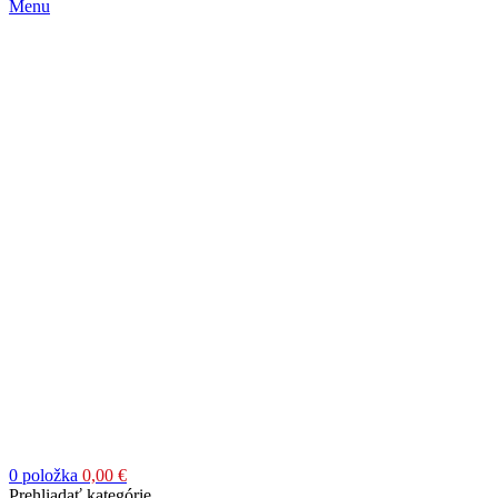
Menu
0
položka
0,00
€
Prehliadať kategórie