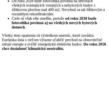
Od roku 2028 bude fotovoltika povinná na strechách
všetkých existujúcich verejných a nebytových budov s
úžitkovou plochou nad 400 m
2
. Nevyhnú sa tak hĺbkovým a
rozsiahlym rekonštrukciám.
Ciele sú však ešte smelšie, pretože
od roku 2030 bude
fotovoltika povinná aj na všetkých nových bytových
domoch
.
Všetky tieto opatrenia sú výsledkom smerníc, ktoré zavádza
Európska únia s cieľom výrazne uľahčiť prechod na obnoviteľné
zdroje energie a zvýšiť energetickú efektivitu budov.
Do roku 2050
chce dosiahnuť klimatickú neutralitu.