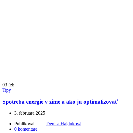
03
feb
Tipy
Spotreba energie v zime a ako ju optimalizovať
3. februára 2025
Publikoval
Denisa Hajdúková
0
komentáre