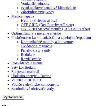
Vonkajšie jednotky
vysokotlakové kanálové klimatizácie
Zásobníky teplej vody
Meniče napätia
Hybrid (S sieťou aj bez)
OFF GRID (Bez Potreby AC siete)
ON GRID Sieťové meniče (IBA s AC sieťou)
Optimalizátory a meranie energie
Príslušenstvo ku klimatizáciám a tepelným čerpadlám
Komunikačné moduly a konvertory
Ovládače a regulácia
Panely, kryty a grily
Redukcie
Rozdeľovače
Rozvádzače a istenie
Sety konštrukcií
Spojovací materiál
Úložisko energie – Batérie
VEĽKOOBCHOD
Vodiče a elektrické komponenty
zásobníkové ohrievače vody
Vyhľadávanie