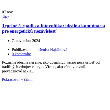
07
nov
Tipy
Tepelné čerpadlo a fotovoltika: ideálna kombinácia
pre energetickú nezávislosť
7. novembra 2024
Publikoval
Denisa Hajdúková
0
komentáre
Poznáme ideálne riešenie, ako dosiahnuť väčšiu nezávislosť od
tradičných zdrojov energie. Vieme, ako efektívne znížiť
prevádzkové nákla...
Pokračovať v čítaní