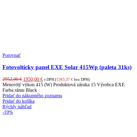
Porovnať
Fotovolticky panel EXE Solar 415Wp (paleta 31ks)
Pôvodná
Aktuálna
2952,00
€
1950,00
€
s DPH (
1585,37
€
bez DPH)
cena
cena
Menovitý výkon 415 (W) Produktová záruka 15 Výrobca EXE
bola:
je:
Farba rámu Black
2952,00 €.
1950,00 €.
Pridať do nákupného zoznamu
Pridať do košíka
Rýchly náhľad
-19%