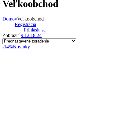
Veľkoobchod
Domov
Veľkoobchod
Registrácia
Prihlásiť sa
Zobraziť
9
12
18
24
-14%
Novinky