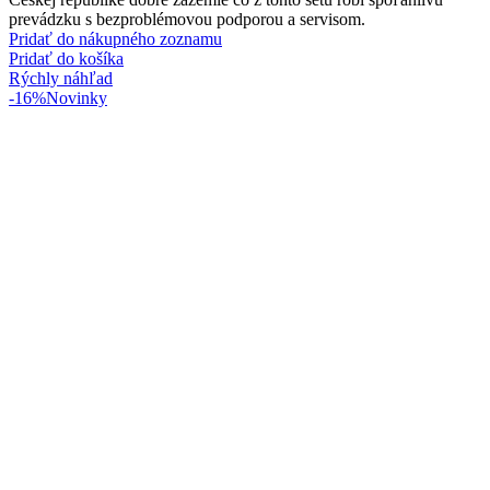
prevádzku s bezproblémovou podporou a servisom.
Pridať do nákupného zoznamu
Pridať do košíka
Rýchly náhľad
-16%
Novinky