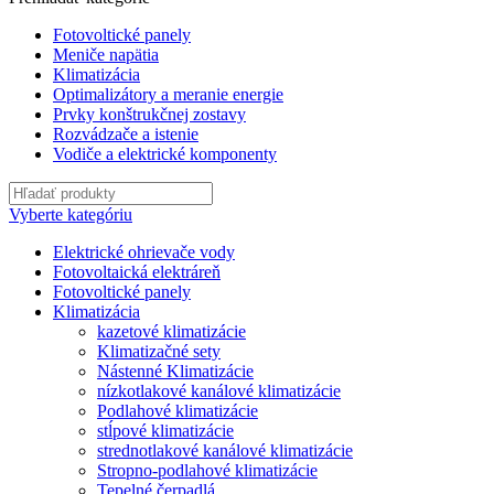
Fotovoltické panely
Meniče napätia
Klimatizácia
Optimalizátory a meranie energie
Prvky konštrukčnej zostavy
Rozvádzače a istenie
Vodiče a elektrické komponenty
Vyberte kategóriu
Elektrické ohrievače vody
Fotovoltaická elektráreň
Fotovoltické panely
Klimatizácia
kazetové klimatizácie
Klimatizačné sety
Nástenné Klimatizácie
nízkotlakové kanálové klimatizácie
Podlahové klimatizácie
stĺpové klimatizácie
strednotlakové kanálové klimatizácie
Stropno-podlahové klimatizácie
Tepelné čerpadlá