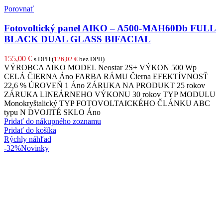
Porovnať
Fotovoltický panel AIKO – A500-MAH60Db FULL
BLACK DUAL GLASS BIFACIAL
155,00
€
s DPH (
126,02
€
bez DPH)
VÝROBCA AIKO MODEL Neostar 2S+ VÝKON 500 Wp
CELÁ ČIERNA Áno FARBA RÁMU Čierna EFEKTÍVNOSŤ
22,6 % ÚROVEŇ 1 Áno ZÁRUKA NA PRODUKT 25 rokov
ZÁRUKA LINEÁRNEHO VÝKONU 30 rokov TYP MODULU
Monokryštalický TYP FOTOVOLTAICKÉHO ČLÁNKU ABC
typu N DVOJITÉ SKLO Áno
Pridať do nákupného zoznamu
Pridať do košíka
Rýchly náhľad
-32%
Novinky