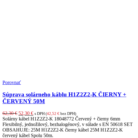
Porovnať
Súprava solárneho káblu H1Z2Z2-K ČIERNY +
ČERVENÝ 50M
Pôvodná
Aktuálna
62,30
€
52,30
€
s DPH (
42,52
€
bez DPH)
cena
cena
Solárny kábel H1Z2Z2-K 18048772 Červený + čierny 6mm
bola:
je:
Flexibilný, jednožilový, bezhalogénový, v súlade s EN 50618 SET
62,30 €.
52,30 €.
OBSAHUJE: 25M H1Z2Z2-K čierny kábel 25M H1Z2Z2-K
červený kábel Spolu 50m.