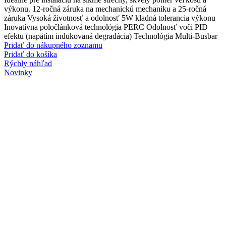
bola:
je:
výkonu. 12-ročná záruka na mechanickú mechaniku a 25-ročná
3661,04 €.
3161,04 €.
záruka Vysoká životnosť a odolnosť 5W kladná tolerancia výkonu
Inovatívna poločlánková technológia PERC Odolnosť voči PID
efektu (napätím indukovaná degradácia) Technológia Multi-Busbar
Pridať do nákupného zoznamu
Pridať do košíka
Rýchly náhľad
Novinky