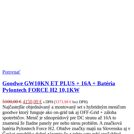
Porovnať
Goodwe GW10KN ET PLUS + 16A + Batéria
Pylontech FORCE H2 10,1KW
Pôvodná
Aktuálna
5100,00
€
4150,00
€
s DPH (
3373,98
€
bez DPH)
cena
cena
Najčastejšie objednávaný a montovaný set s hybridným meničom
bola:
je:
goodwe ktorý funguje ako on-grid tak aj OFF-Grid + záloha
5100,00 €.
4150,00 €.
spotrebičov. Menič je silnoprúdový pre DC stranu až 16A to
znamená že žiadne panely pre neho niesu problém. A značková
batéria Pylontech Force H2. Obidve značky majú na Slovensku aj v
Českej republike dobré zázemie čo z tohto setu robí spoľahlivú