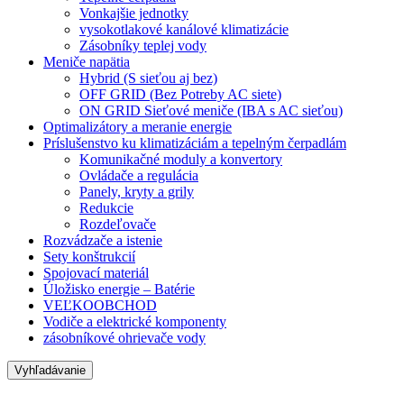
Vonkajšie jednotky
vysokotlakové kanálové klimatizácie
Zásobníky teplej vody
Meniče napätia
Hybrid (S sieťou aj bez)
OFF GRID (Bez Potreby AC siete)
ON GRID Sieťové meniče (IBA s AC sieťou)
Optimalizátory a meranie energie
Príslušenstvo ku klimatizáciám a tepelným čerpadlám
Komunikačné moduly a konvertory
Ovládače a regulácia
Panely, kryty a grily
Redukcie
Rozdeľovače
Rozvádzače a istenie
Sety konštrukcií
Spojovací materiál
Úložisko energie – Batérie
VEĽKOOBCHOD
Vodiče a elektrické komponenty
zásobníkové ohrievače vody
Vyhľadávanie