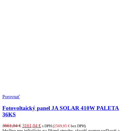
Porovnať
Fotovoltaický panel JA SOLAR 410W PALETA
36KS
Pôvodná
Aktuálna
3661,04
€
3161,04
€
s DPH (
2569,95
€
bez DPH)
cena
cena
Ideálne pre inštaláciu na šikmé strechy, skvelý pomer veľkosti a