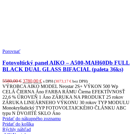
Porovnať
Fotovoltický panel AIKO – A500-MAH60Db FULL
BLACK DUAL GLASS BIFACIAL (paleta 36ks)
Pôvodná
Aktuálna
5580,00
€
3780,00
€
s DPH (
3073,17
€
bez DPH)
cena
cena
VÝROBCA AIKO MODEL Neostar 2S+ VÝKON 500 Wp
bola:
je:
CELÁ ČIERNA Áno FARBA RÁMU Čierna EFEKTÍVNOSŤ
5580,00 €.
3780,00 €.
22,6 % ÚROVEŇ 1 Áno ZÁRUKA NA PRODUKT 25 rokov
ZÁRUKA LINEÁRNEHO VÝKONU 30 rokov TYP MODULU
Monokryštalický TYP FOTOVOLTAICKÉHO ČLÁNKU ABC
typu N DVOJITÉ SKLO Áno
Pridať do nákupného zoznamu
Pridať do košíka
Rýchly náhľad