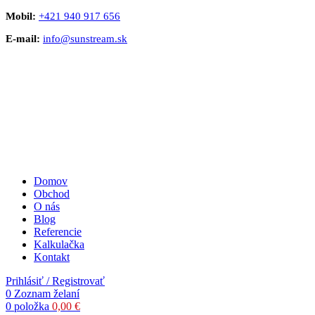
Mobil:
+421 940 917 656
E-mail:
info@sunstream.sk
Domov
Obchod
O nás
Blog
Referencie
Kalkulačka
Kontakt
Prihlásiť / Registrovať
0
Zoznam želaní
0
položka
0,00
€