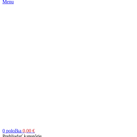
Menu
0
položka
0,00
€
Prehliadať kategórie